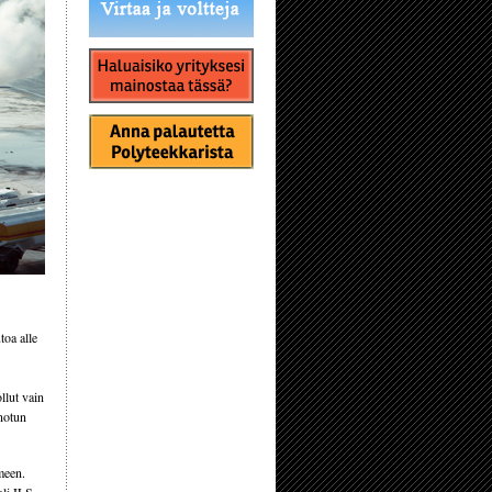
toa alle
llut vain
notun
meen.