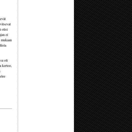
levät
rvitsevat
 olisi
jan ei
an mukaan
lista
sa oli
a kertoo,
ä
elee