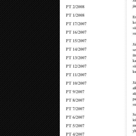
Jä
PT 2/2008
jä
PT 1/2008
En
ko
PT 17/2007
si
PT 16/2007
su
PT 15/2007
Jä
PT 14/2007
se
il
PT 13/2007
ka
PT 12/2007
si
ku
PT 11/2007
PT 10/2007
Jä
al
PT 9/2007
al
pa
PT 8/2007
su
PT 7/2007
Se
PT 6/2007
le
PT 5/2007
mu
yh
PT 4/2007