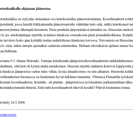
etotekniikalla ohjataan jäänestoa
etotekniikka on nykyään olennainen osa lentokoneiden jäänestotoimintaa. Koordinaattorit esitte
rjestelmää, jossa hiirellä klikkailemalla jäänestoautoille välitetään tieto siitä, mitkä lentokoneet ta
änestoryhmien lähempää huomiota. Pieni puutteita järjestelmässä tietenkin on. Huuselan mielestä
vä, jos autokuljettajan näytölle avautuisi tilauksen seurauksena pieni ponnahdusikkuna. Kuljetta
in tarvitsisi koko ajan kyttäillä ruutua mahdollisien tilauksien toivossa. Toivomista on Huusel
ös siinä, miten autojen ajomatkat saataisiin minimoitua. Turhaan edestakaisin ajeluun menee kal
kaa hukkaan.
rstaina 9.3. tilanne Helsinki- Vantaan lentokentän jäänpoistonkoordinaattorien tarkkailuhuonees
uhallinen, sillä keli oli kylmä mutta aurinkoinen. Huusela näyttää säätilasta kertovia käppyröitä j
tä tilauksia jäänpoistoa varten tulee vähän, koska ilmankosteus on niin alhainen. Huonolla kelill
ordinaattorien huoneessa on kuulemma hyvin hektinen tunnelma. Yhteensä Finnairilla työskent
itsemän koordinaattoria. Kentällä - eli platalla - jäänpoistossa työskentelee parhaimmillaan lähes
itsemänkymmentä ihmistä. Entä mitä koordinaattorit tekevät kesällä? Pitävät kuulemma lomaa.
ivitetty 24.5.2006
lostusversio