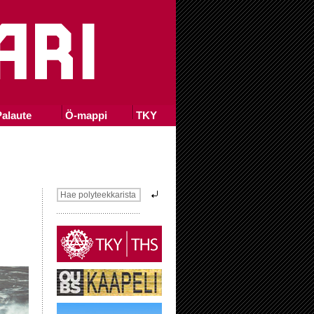
alaute
Ö-mappi
TKY