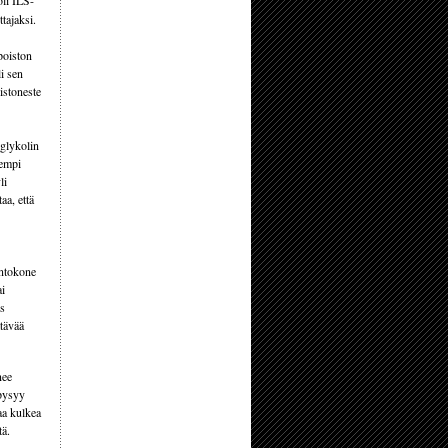
li ILS-
tajaksi.
poiston
li sen
oistoneste
 glykolin
mempi
li
aa, että
entokone
ai
os
ttävää
nee
 pysyy
kaa kulkea
tä.