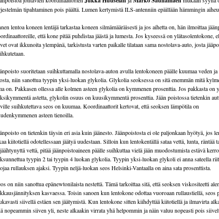
änpoistoa johtavien koordinaattorien
Jukka Huuselan
ja
Marko Saunamäen
mukaan syynä o
rjestelmän tipahtaminen pois päältä. Lumen kertymistä ILS-antenniin epäillään hämmingin aiheut
nen lentoa koneen lentäjä tarkastaa koneen silmämääräisesti ja jos aihetta on, hän ilmoittaa jään
ordinaattoreille, että kone pitää puhdistaa jäästä ja lumesta. Jos kyseessä on ylätasolentokone, e
ivet ovat ikkunoita ylempänä, tarkistusta varten paikalle tilataan sama nostolava-auto, josta jääp
ihkutetaan.
änpoisto suoritetaan suihkuttamalla nostolava-auton avulla lentokoneen päälle kuumaa veden ja
osta, niin sanottua tyypin yksi-luokan glykolia. Glykolia seoksessa on sitä enemmän mitä kyl
ma on. Pakkasen ollessa alle kolmen asteen glykolia on kymmenen prosenttia. Jos pakkasta on y
ksikymmentä astetta, glykolin osuus on kuusikymmentä prosenttia. Jään poistossa tietenkin autt
iville suihkutettava seos on kuumaa. Koordinaattorit kertovat, että seoksen lämpötila on
udenkymmenen asteen tienoilla.
änpoisto on tietenkin täysin eri asia kuin jäänesto. Jäänpoistosta ei ole paljonkaan hyötyä, jos l
kaa kiitotiellä odotellessaan jäätyä uudestaan. Silloin kun lentokentällä sataa vettä, lunta, räntää t
ijäähtynyttä vettä, pitää jäänpoistoaineen päälle suihkuttaa vielä jään muodostumista estävä kerr
ksunnettua tyypin 2 tai tyypin 4 luokan glykolia. Tyypin yksi-luokan glykoli ei anna sateella rii
ojaa rullauksen ajaksi. Tyypin neljä-luokan seos Helsinki-Vantaalla on aina sata prosenttista.
os on niin sanottua epänewtonilaista nestettä. Tämä tarkoittaa sitä, että seoksen viskositeetti ale
ikkausjännityksen kasvaessa. Toisin sanoen kun lentokone odottaa vuoroaan rullaustiellä, seos
kavasti siivellä estäen sen jäätymistä. Kun lentokone sitten kiihdyttää kiitotiellä ja ilmavirta al
ä nopeammin siiven yli, neste alkaakin virrata yhä helpommin ja näin valuu nopeasti pois siivel