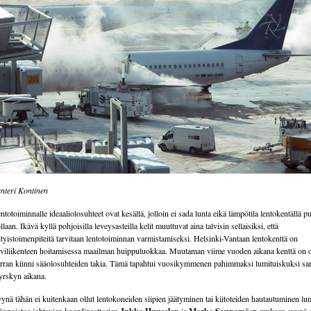
nteri Kontinen
ntotoiminnalle ideaaliolosuhteet ovat kesällä, jolloin ei sada lunta eikä lämpötila lentokentällä pu
llaan. Ikävä kyllä pohjoisilla leveysasteilla kelit muuttuvat aina talvisin sellaisiksi, että
ityistoimenpiteitä tarvitaan lentotoiminnan varmistamiseksi. Helsinki-Vantaan lentokenttä on
lviliikenteen hoitamisessa maailman huippuluokkaa. Muutaman viime vuoden aikana kenttä on o
rran kiinni sääolosuhteiden takia. Tämä tapahtui vuosikymmenen pahimmaksi lumituiskuksi sa
rskyn aikana.
ynä tähän ei kuitenkaan ollut lentokoneiden siipien jäätyminen tai kiitoteiden hautautuminen lu