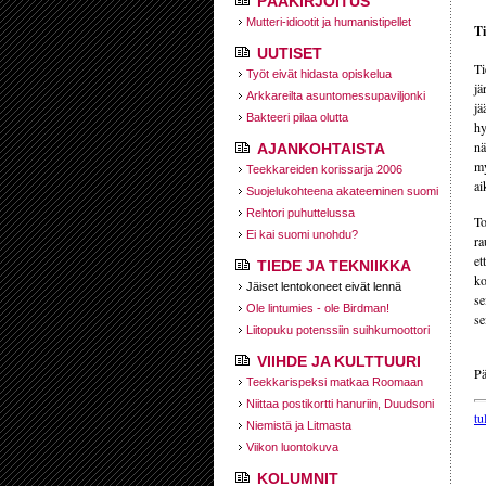
PÄÄKIRJOITUS
Mutteri-idiootit ja humanistipellet
Ti
UUTISET
Ti
Työt eivät hidasta opiskelua
jä
Arkkareilta asuntomessupaviljonki
jä
Bakteeri pilaa olutta
hy
nä
AJANKOHTAISTA
my
Teekkareiden korissarja 2006
ai
Suojelukohteena akateeminen suomi
Rehtori puhuttelussa
To
Ei kai suomi unohdu?
ra
et
TIEDE JA TEKNIIKKA
ko
Jäiset lentokoneet eivät lennä
se
Ole lintumies - ole Birdman!
se
Liitopuku potenssiin suihkumoottori
VIIHDE JA KULTTUURI
Pä
Teekkarispeksi matkaa Roomaan
Niittaa postikortti hanuriin, Duudsoni
tu
Niemistä ja Litmasta
Viikon luontokuva
KOLUMNIT