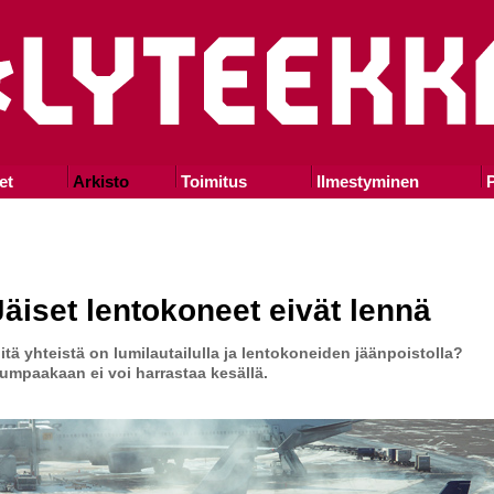
et
Arkisto
Toimitus
Ilmestyminen
P
Jäiset lentokoneet eivät lennä
itä yhteistä on lumilautailulla ja lentokoneiden jäänpoistolla?
umpaakaan ei voi harrastaa kesällä.