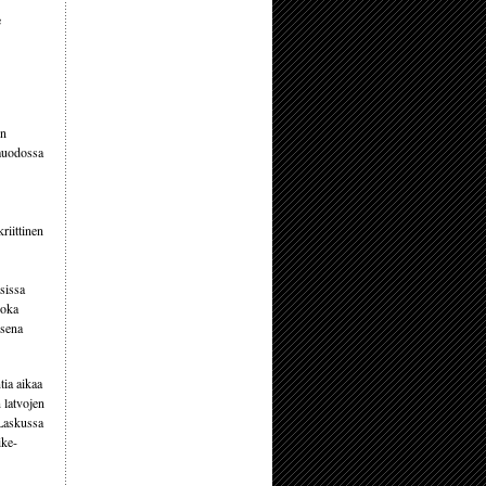
e
en
omuodossa
riittinen
sissa
joka
ksena
tia aikaa
 latvojen
 Laskussa
ike-