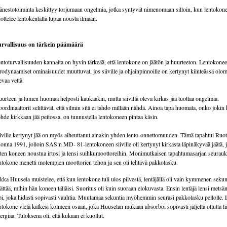
änestotoiminta keskittyy torjumaan ongelmia, jotka syntyvät nimenomaan silloin, kun lentokon
ottelee lentokentällä lupaa nousta ilmaan.
rvallisuus on tärkein päämäärä
ntoturvallisuuden kannalta on hyvin tärkeää, että lentokone on jäätön ja huurteeton. Lentokone
rodynaamiset ominaisuudet muuttuvat, jos siiville ja ohjainpinnoille on kertynyt kiinteässä ol
evaa vettä.
urteen ja lumen huomaa helposti kaukaakin, mutta siivillä oleva kirkas jää tuottaa ongelmia.
ordinaattorit selittävät, että silmin sitä ei tahdo millään nähdä. Ainoa tapa huomata, onko jokin k
hde kirkkaan jää peitossa, on tunnustella lentokoneen pintaa käsin.
iville kertynyt jää on myös aiheuttanut ainakin yhden lento-onnettomuuden. Tämä tapahtui Ruot
onna 1991, jolloin SAS:n MD- 81-lentokoneen siiville oli kertynyt kirkasta läpinäkyvää jäätä, 
tten koneen noustua irtosi ja lensi suihkumoottoreihin. Monimutkaisen tapahtumasarjan seurau
ntokone menetti molempien moottorien tehon ja sen oli tehtävä pakkolasku.
kka Huusela muistelee, että kun lentokone tuli ulos pilvestä, lentäjällä oli vain kymmenen sekun
ättää, mihin hän koneen tälläisi. Suoritus oli kuin suoraan elokuvasta. Ensin lentäjä lensi metsän
pi, joka hidasti sopivasti vauhtia. Muutamaa sekuntia myöhemmin seurasi pakkolasku pellolle.
ntokone vielä katkesi kolmeen osaan, joka Huuselan mukaan absorboi sopivasti jäljellä ollutta li
ergiaa. Tuloksena oli, että kukaan ei kuollut.