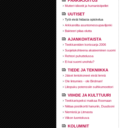
PÄÄKIRJOITUS
Mutteri-idiootit ja humanistipellet
UUTISET
Työt eivät hidasta opiskelua
Arkkareilta asuntomessupaviljonki
Bakteeri pilaa olutta
AJANKOHTAISTA
Teekkareiden korissarja 2006
Suojelukohteena akateeminen suomi
Rehtori puhuttelussa
Ei kai suomi unohdu?
TIEDE JA TEKNIIKKA
Jäiset lentokoneet eivät lennä
Ole lintumies - ole Birdman!
Liitopuku potenssiin suihkumoottori
VIIHDE JA KULTTUURI
Teekkarispeksi matkaa Roomaan
Niittaa postikortti hanuriin, Duudsoni
Niemistä ja Litmasta
Viikon luontokuva
KOLUMNIT