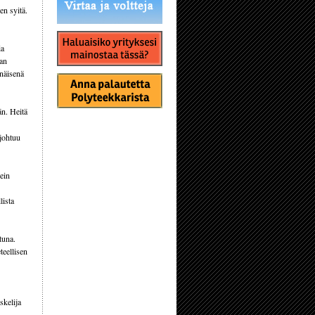
en syitä.
ia
aan
enäisenä
än. Heitä
 johtuu
ein
lista
tuna.
teellisen
skelija