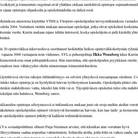
össäkäynti ja toimeentulo-ongelmat eivät yllättäen olekaan merkittäviä opintojen sujumattomuud
n sijaan opintojen ohjauksella ja opiskelutaidoilla on tärkeä rooli.
tkimuksen aineistona käytettiin YTHS:n Yliopisto-opiskelijoiden terveystutkimuksen vastauks
odelta 2004. Vertailuun otettiin mukaan ainoastaan opiskelijat, jotka olivat opiskelleet korkeint
itsemän vuotta. Kurrin mukaan rajaus tehtiin tietoisesti, koska opiskelijoita ei pidä käsitellä yht
hmänä.
le 20 opintoviikkoa lukuvuodessa suorittaneet luokiteltiin heikon opintoviikkokertymän ryhmä
i vajaasta 3000 vastaajasta noin viidennes. SYL:n puheenjohtaja
Ilkka Wennberg
tekee Kurrin
tkimustuloksista omat johtopäätöksensä. Hän muistuttaa, että opiskelijoiden psyykkinen oireilu
siaalisen tuen vähäisyyden ohella nimenomaan toimeentulohuolista.
Käytettävissä olevien rahojen riittämättömyys on selvästi yhteydessä runsaampaan oireiluun. Us
önteko tukee opintoja ja on hyödyllistä tulevan työllistymisen kannalta. Opiskelijalla pitäisi olla
itenkin mahdollisuus valita, tekeekö hän töitä vai ei. Täysipäiväisen opiskelun tulisi olla mahdol
iskelijan niin halutessa, Wennberg sanoo.
ekkareiden opintojen edistymisessä ei tutkimuksen mukaan juuri ole eroja muihin aloihin verrat
äketieteen opiskelijoiden opinnot viivästyvät huomattavan harvoin, kun taas taide- ja luonnontie
an opiskelijoiden opinnot pitkittyvät kaikkein todennäköisimmin.
Y:n sosiaalipoliittinen sihteeri Pinja Nieminen arvelee, että tekniikan alan verrattain hyvä
öllisyystilanne saattaa nopeuttaa valmistumista. Sellaisilla aloilla, joilla töitä on vaikea saada, opi
attaa viivytellä valmistumista ja esimerkiksi haalia itselleen yhä uusia sivuaineita.