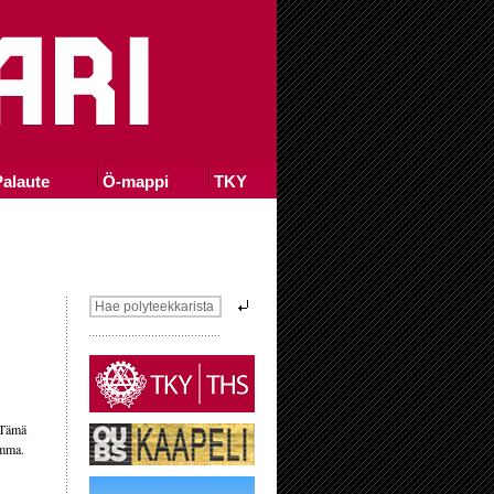
alaute
Ö-mappi
TKY
 Tämä
emma.