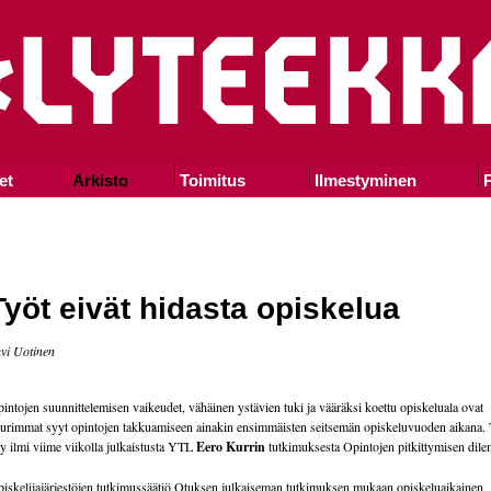
et
Arkisto
Toimitus
Ilmestyminen
P
Työt eivät hidasta opiskelua
vi Uotinen
intojen suunnittelemisen vaikeudet, vähäinen ystävien tuki ja vääräksi koettu opiskeluala ovat
urimmat syyt opintojen takkuamiseen ainakin ensimmäisten seitsemän opiskeluvuoden aikana.
y ilmi viime viikolla julkaistusta YTL
Eero Kurrin
tutkimuksesta Opintojen pitkittymisen dil
iskelijajärjestöjen tutkimussäätiö Otuksen julkaiseman tutkimuksen mukaan opiskeluaikainen