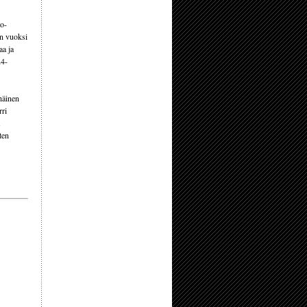
ko-
än vuoksi
aa ja
24-
ähäinen
rri
ten