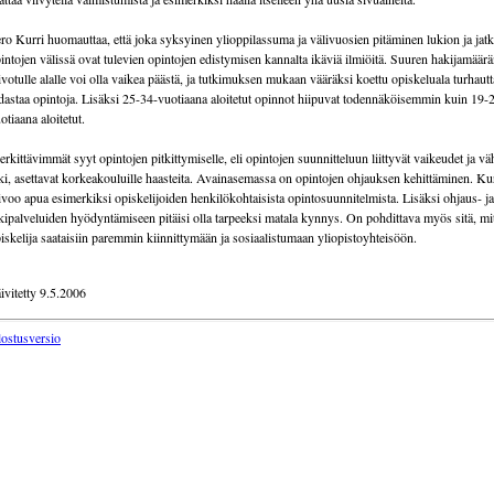
ro Kurri huomauttaa, että joka syksyinen ylioppilassuma ja välivuosien pitäminen lukion ja jat
intojen välissä ovat tulevien opintojen edistymisen kannalta ikäviä ilmiöitä. Suuren hakijamäär
ivotulle alalle voi olla vaikea päästä, ja tutkimuksen mukaan vääräksi koettu opiskeluala turhautt
dastaa opintoja. Lisäksi 25-34-vuotiaana aloitetut opinnot hiipuvat todennäköisemmin kuin 19-
otiaana aloitetut.
rkittävimmät syyt opintojen pitkittymiselle, eli opintojen suunnitteluun liittyvät vaikeudet ja v
ki, asettavat korkeakouluille haasteita. Avainasemassa on opintojen ohjauksen kehittäminen. Ku
ivoo apua esimerkiksi opiskelijoiden henkilökohtaisista opintosuunnitelmista. Lisäksi ohjaus- ja
kipalveluiden hyödyntämiseen pitäisi olla tarpeeksi matala kynnys. On pohdittava myös sitä, mi
iskelija saataisiin paremmin kiinnittymään ja sosiaalistumaan yliopistoyhteisöön.
ivitetty 9.5.2006
lostusversio