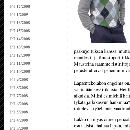
PT 17/2008
PT 1/2009
PT 16/2008
PT 15/2008
PT 14/2008
PT 13/2008
pääkirjoituksen kanssa, mutta
PT 12/2008
manifestit ja ilmastopolitiik
PT 11/2008
Mausteina saamme ristiriitoja 
perustelut eivät pahemmin va
PT 10/2008
PT 9/2008
Lapsentekolakon ongelma on, 
PT 8/2008
vähintään keski-ikäisiä. Heid
PT 7/2008
aikuisia. Miksi esimiehiä hait
lykätä jälkikasvun hankintaa?
PT 6/2008
tottelevat työelämän vaatimuk
PT 5/2008
Lakko on myös omien periaatte
PT 4/2008
osa naisista haluaa lapsia, mi
PT 3/2008