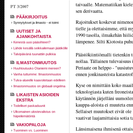
taivaalle. Matematiikan kielel
PT 3/2007
sen derivaatta.
PÄÄKIRJOITUS
Rajoitukset koskevat nimeno
Synnytykset ja ilmasto - ei toimi
tielle ja olettaisimme, että m
UUTISET JA
1990 tasolla, ilmakehän hiilid
AJANKOHTAISTA
lämpenee. Silti Kiotosta puhu
Kenestä uusi pääsihteeri?
Lähde kesällä seikkailemaan jäätikölle
Päästökiintiömalli tietenkin to
Talvipäivänä tuunattiin pulkkia
nollaa. Tällainen tulevaisuus 
ILMASTONMUUTOS
Periaate on helppo - "uusiutuv
Huuhtoutuuko Otaniemi mereen?
ennen jonkinasteista katastrof
Vanha tuttumme: Ilmastonmuutos
Tulva-alueelle kaavoitetaan edelleen
Kyse on nimittäin koko maailm
Ilmastonmuutos on globaali ongelma
teknologiasta kuten freoneista
LIKAISTEN ASIOIDEN
käytännön järjelläni uumoile
EKSTRA
kauppa-aloista ei muuteta enn
Todelliset paskaduunit
Sellaiset muutokset eivät ole
Ulkomainen ulostevalistus on
häpeilemätöntä
vaativat laajamittaisia sotia t
VAKIOPALOJA
Länsimaisena ihmisenä ottais
Tuominen vs. Luominen