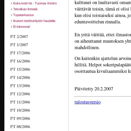
kulttuuri on luultavasti oma
Kuka ketä hä - Tuomas Kontro
väittävät toisin, tämä ei olis
Tekniikan ihmeitä
kun olisi toistaiseksi ainoa, 
Tupatarkastus
eduntavoittelun rinnalla.
Ikuisen teekkaritytön haudalla
Ei kiinnosta!
En yritä väittää, ettei ilmast
PT 2/2007
on aiheuttanut muutoksen yht
PT 1/2007
mahdollinen.
PT 17/2006
On kuitenkin ajattelun arvoin
PT 16/2006
hillitä. Helpot sokeripalapäätö
PT 15/2006
osoittautua kivuliaammiksi ku
PT 14/2006
PT 13/2006
Päivitetty 20.2.2007
PT 12/2006
tulostusversio
PT 11/2006
PT 10/2006
PT 09/2006
PT 08/2006