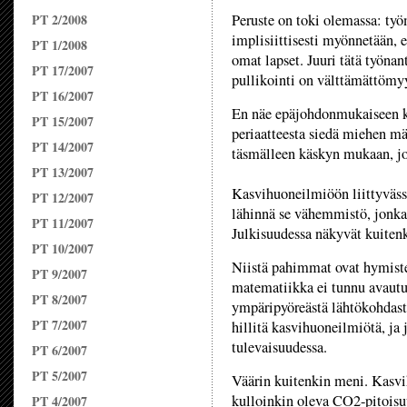
PT 2/2008
Peruste on toki olemassa: työ
implisiittisesti myönnetään, e
PT 1/2008
omat lapset. Juuri tätä työnan
PT 17/2007
pullikointi on välttämättömy
PT 16/2007
En näe epäjohdonmukaiseen ku
PT 15/2007
periaatteesta siedä miehen mää
PT 14/2007
täsmälleen käskyn mukaan, jo
PT 13/2007
Kasvihuoneilmiöön liittyvässä
PT 12/2007
lähinnä se vähemmistö, jonka
PT 11/2007
Julkisuudessa näkyvät kuiten
PT 10/2007
Niistä pahimmat ovat hymiste
PT 9/2007
matematiikka ei tunnu avautu
PT 8/2007
ympäripyöreästä lähtökohdasta
PT 7/2007
hillitä kasvihuoneilmiötä, ja 
tulevaisuudessa.
PT 6/2007
PT 5/2007
Väärin kuitenkin meni. Kasv
kulloinkin oleva CO2-pitoisuus
PT 4/2007