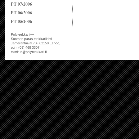
PT 07/2006
PT 06/2006
PT 05/2006
Polyteekkari —
Suomen paras teekkarilehti
Jämeräntaival 7 A, 02150 Espoo,
puh. (09) 468 3307
toimitus@polyteekkari.fi