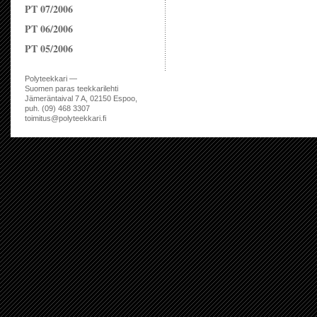
PT 07/2006
PT 06/2006
PT 05/2006
Polyteekkari —
Suomen paras teekkarilehti
Jämeräntaival 7 A, 02150 Espoo,
puh. (09) 468 3307
toimitus@polyteekkari.fi