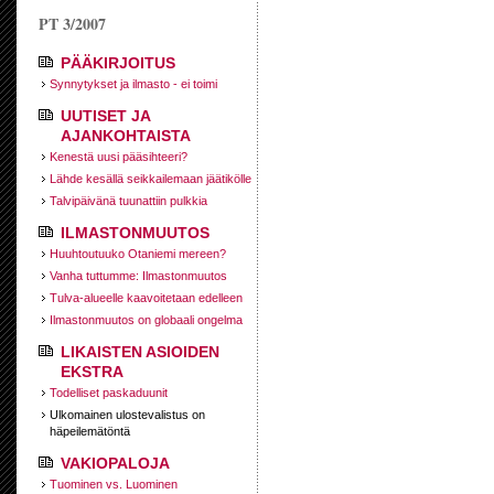
PT 3/2007
PÄÄKIRJOITUS
Synnytykset ja ilmasto - ei toimi
UUTISET JA
AJANKOHTAISTA
Kenestä uusi pääsihteeri?
Lähde kesällä seikkailemaan jäätikölle
Talvipäivänä tuunattiin pulkkia
ILMASTONMUUTOS
Huuhtoutuuko Otaniemi mereen?
Vanha tuttumme: Ilmastonmuutos
Tulva-alueelle kaavoitetaan edelleen
Ilmastonmuutos on globaali ongelma
LIKAISTEN ASIOIDEN
EKSTRA
Todelliset paskaduunit
Ulkomainen ulostevalistus on
häpeilemätöntä
VAKIOPALOJA
Tuominen vs. Luominen