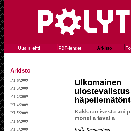
Uusin lehti
PDF-lehdet
Arkisto
To
Arkisto
PT 8/2009
Ulkomainen
PT 3/2009
ulostevalistus
PT 2/2009
häpeilemätönt
PT 4/2009
Kakkaamisesta voi 
PT 5/2009
monella tavalla
PT 6/2009
Kalle Kemppainen
PT 7/2009