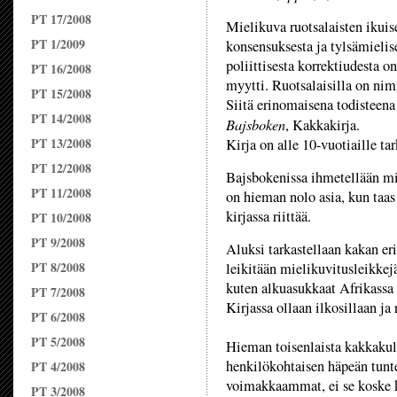
PT 17/2008
Mielikuva ruotsalaisten ikuis
PT 1/2009
konsensuksesta ja tylsämielis
poliittisesta korrektiudesta on
PT 16/2008
myytti. Ruotsalaisilla on nim
PT 15/2008
Siitä erinomaisena todisteena
PT 14/2008
Bajsboken
, Kakkakirja.
PT 13/2008
Kirja on alle 10-vuotiaille tar
PT 12/2008
Bajsbokenissa ihmetellään mik
PT 11/2008
on hieman nolo asia, kun taas l
kirjassa riittää.
PT 10/2008
PT 9/2008
Aluksi tarkastellaan kakan er
PT 8/2008
leikitään mielikuvitusleikkejä
kuten alkuasukkaat Afrikassa
PT 7/2008
Kirjassa ollaan ilkosillaan ja
PT 6/2008
PT 5/2008
Hieman toisenlaista kakkakult
henkilökohtaisen häpeän tuntee
PT 4/2008
voimakkaammat, ei se koske k
PT 3/2008