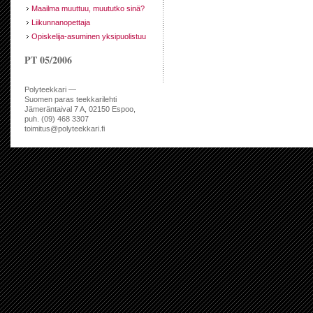
Maailma muuttuu, muututko sinä?
Liikunnanopettaja
Opiskelija-asuminen yksipuolistuu
PT 05/2006
Polyteekkari —
Suomen paras teekkarilehti
Jämeräntaival 7 A, 02150 Espoo,
puh. (09) 468 3307
toimitus@polyteekkari.fi