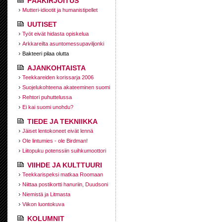
PÄÄKIRJOITUS
Mutteri-idiootit ja humanistipellet
UUTISET
Työt eivät hidasta opiskelua
Arkkareilta asuntomessupaviljonki
Bakteeri pilaa olutta
AJANKOHTAISTA
Teekkareiden korissarja 2006
Suojelukohteena akateeminen suomi
Rehtori puhuttelussa
Ei kai suomi unohdu?
TIEDE JA TEKNIIKKA
Jäiset lentokoneet eivät lennä
Ole lintumies - ole Birdman!
Liitopuku potenssiin suihkumoottori
VIIHDE JA KULTTUURI
Teekkarispeksi matkaa Roomaan
Niittaa postikortti hanuriin, Duudsoni
Niemistä ja Litmasta
Viikon luontokuva
KOLUMNIT