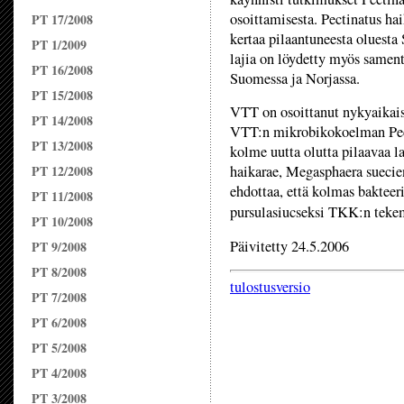
osoittamisesta. Pectinatus ha
PT 17/2008
kertaa pilaantuneesta oluesta
PT 1/2009
lajia on löydetty myös sament
PT 16/2008
Suomessa ja Norjassa.
PT 15/2008
VTT on osoittanut nykyaikai
PT 14/2008
VTT:n mikrobikokoelman Pect
PT 13/2008
kolme uutta olutta pilaavaa la
PT 12/2008
haikarae, Megasphaera suecie
ehdottaa, että kolmas baktee
PT 11/2008
pursulasiucseksi TKK:n tekem
PT 10/2008
Päivitetty 24.5.2006
PT 9/2008
PT 8/2008
tulostusversio
PT 7/2008
PT 6/2008
PT 5/2008
PT 4/2008
PT 3/2008