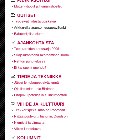
PÄÄKIRJOITUS
Mutteri-idiootit ja humanistipellet
UUTISET
Työt eivät hidasta opiskelua
Arkkareilta asuntomessupaviljonki
Bakteeri pilaa olutta
AJANKOHTAISTA
Teekkareiden korissarja 2006
Suojelukohteena akateeminen suomi
Rehtori puhuttelussa
Ei kai suomi unohdu?
TIEDE JA TEKNIIKKA
Jäiset lentokoneet eivät lennä
Ole lintumies - ole Birdman!
Liitopuku potenssiin suihkumoottori
VIIHDE JA KULTTUURI
Teekkarispeksi matkaa Roomaan
Niittaa postikortti hanuriin, Duudsoni
Niemistä ja Litmasta
Viikon luontokuva
KOLUMNIT