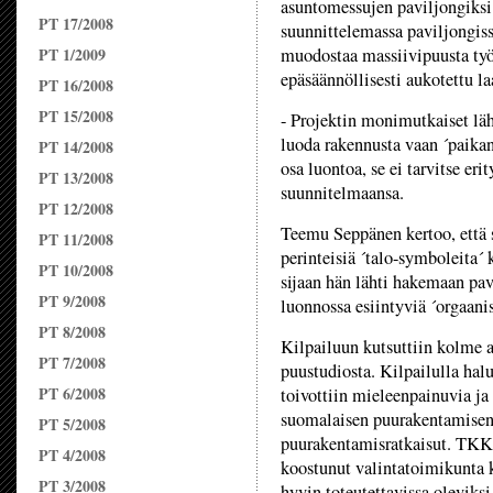
asuntomessujen paviljongiksi
PT 17/2008
suunnittelemassa paviljongiss
PT 1/2009
muodostaa massiivipuusta työ
epäsäännöllisesti aukotettu la
PT 16/2008
PT 15/2008
- Projektin monimutkaiset lä
luoda rakennusta vaan ´paikan
PT 14/2008
osa luontoa, se ei tarvitse er
PT 13/2008
suunnitelmaansa.
PT 12/2008
Teemu Seppänen kertoo, että 
PT 11/2008
perinteisiä ´talo-symboleita´ 
PT 10/2008
sijaan hän lähti hakemaan pa
PT 9/2008
luonnossa esiintyviä ´orgaanis
PT 8/2008
Kilpailuun kutsuttiin kolme 
PT 7/2008
puustudiosta. Kilpailulla halut
PT 6/2008
toivottiin mieleenpainuvia ja 
suomalaisen puurakentamisen t
PT 5/2008
puurakentamisratkaisut. TKK:
PT 4/2008
koostunut valintatoimikunta k
PT 3/2008
hyvin toteutettavissa oleviksi