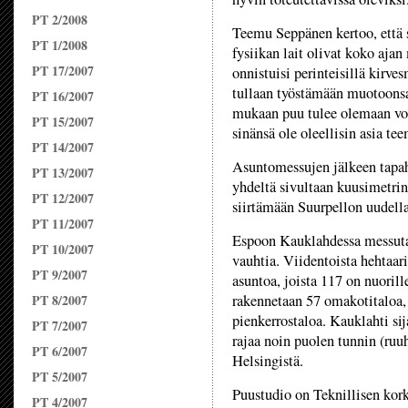
PT 2/2008
Teemu Seppänen kertoo, että 
PT 1/2008
fysiikan lait olivat koko aja
PT 17/2007
onnistuisi perinteisillä kirv
tullaan työstämään muotoonsa
PT 16/2007
mukaan puu tulee olemaan voi
PT 15/2007
sinänsä ole oleellisin asia te
PT 14/2007
Asuntomessujen jälkeen tapa
PT 13/2007
yhdeltä sivultaan kuusimetrin
PT 12/2007
siirtämään Suurpellon uudella
PT 11/2007
Espoon Kauklahdessa messuta
PT 10/2007
vauhtia. Viidentoista hehtaa
PT 9/2007
asuntoa, joista 117 on nuorill
PT 8/2007
rakennetaan 57 omakotitaloa, 4
pienkerrostaloa. Kauklahti s
PT 7/2007
rajaa noin puolen tunnin (ru
PT 6/2007
Helsingistä.
PT 5/2007
Puustudio on Teknillisen kor
PT 4/2007