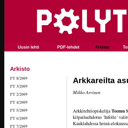
Uusin lehti
PDF-lehdet
Arkisto
To
Arkisto
PT 8/2009
Arkkareilta a
PT 3/2009
Mikko Arvinen
PT 2/2009
PT 4/2009
PT 5/2009
Teemu S
Arkkitehtiopiskelija
kilpailuehdotus ´Infolle´ vali
PT 6/2009
Kauklahdessa heinä-elokuussa
PT 7/2009