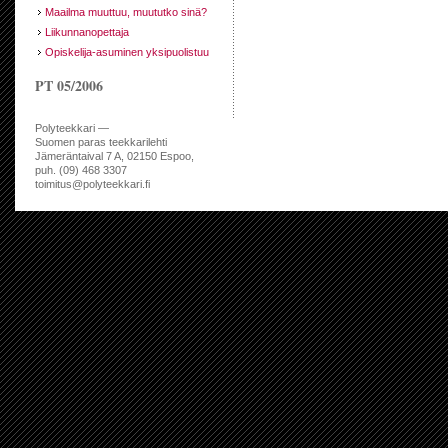
Maailma muuttuu, muututko sinä?
Liikunnanopettaja
Opiskelija-asuminen yksipuolistuu
PT 05/2006
Polyteekkari —
Suomen paras teekkarilehti
Jämeräntaival 7 A, 02150 Espoo,
puh. (09) 468 3307
toimitus@polyteekkari.fi