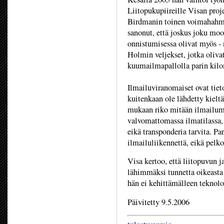
Liitopukupiireille Visan projek
Birdmanin toinen voimahahmo 
sanonut, että joskus joku mo
onnistumisessa olivat myös - 
Holmin veljekset, jotka oliva
kuumailmapallolla parin kilo
Ilmailuviranomaiset ovat tiet
kuitenkaan ole lähdetty kieltä
mukaan riko mitään ilmailumä
valvomattomassa ilmatilassa, 
eikä transponderia tarvita. P
ilmailuliikennettä, eikä pelk
Visa kertoo, että liitopuvun 
lähimmäksi tunnetta oikeasta 
hän ei kehittämälleen teknolo
Päivitetty 9.5.2006