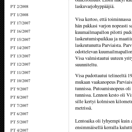
laskuvarjohyppääjiä.
PT 2/2008
PT 1/2008
Visa kertoo, että toiminnassa
PT 17/2007
hän pakkasi varjon nopeasti s
PT 16/2007
kuumailmapallon pilotti pudot
laskeutumispaikkaa ja maatii
PT 15/2007
laskeutunutta Parviaista. Parv
PT 14/2007
odottelevan kuumailmapallon 
PT 13/2007
Visa valmistautui uuteen yrit
PT 12/2007
suunniteltu.
PT 11/2007
Visa pudottautui telineeltä 19
PT 10/2007
mukaan vaakanopeus Parviaise
tunnissa. Putoamisnopeus oli 
PT 9/2007
tunnissa. Lennon kesto oli Vi
PT 8/2007
sille kertyi kolmisen kilomet
PT 7/2007
metrissä.
PT 6/2007
Lentoaika oli lyhyempi kuin al
PT 5/2007
ensimmäisellä kerralla kulutti
PT 4/2007