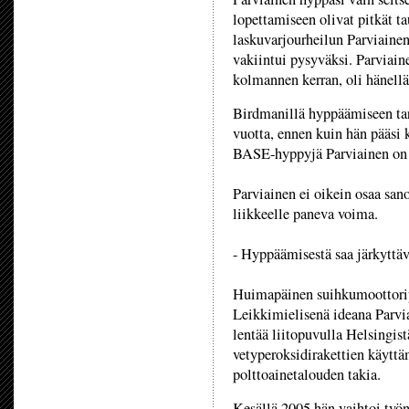
lopettamiseen olivat pitkät t
laskuvarjourheilun Parviainen 
vakiintui pysyväksi. Parviaine
kolmannen kerran, oli hänellä
Birdmanillä hyppäämiseen tarv
vuotta, ennen kuin hän pääsi
BASE-hyppyjä Parviainen on 
Parviainen ei oikein osaa sa
liikkeelle paneva voima.
- Hyppäämisestä saa järkyttäv
Huimapäinen suihkumoottoripr
Leikkimielisenä ideana Parvia
lentää liitopuvulla Helsingis
vetyperoksidirakettien käyttä
polttoainetalouden takia.
Kesällä 2005 hän vaihtoi työ