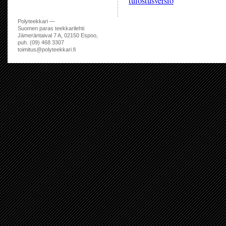
tulostusversio
Polyteekkari —
Suomen paras teekkarilehti
Jämeräntaival 7 A, 02150 Espoo,
puh. (09) 468 3307
toimitus@polyteekkari.fi