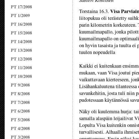
PT 17/2008
Visa Parviai
Torstaina 16.3.
PT 1/2009
liitopukua oli terästetty suih
PT 16/2008
parin kilometrin korkeuteen. T
kuumailmapallo, jonka pilott
PT 15/2008
kuumailmapallo on optimaaline
PT 14/2008
on hyvin tasaista ja tuulta ei
PT 13/2008
tuulen nopeudella
PT 12/2008
Kaikki ei kuitenkaan ensimmä
PT 11/2008
mukaan, vaan Visa joutui pien
PT 10/2008
vaikuttavaan kierteeseen, jon
PT 9/2008
Lisähankaluutena tilanteessa 
savunkehitin, josta tuli niin 
PT 8/2008
pudotessaan käytännössä savup
PT 7/2008
PT 6/2008
Näky oli kuulemma hurja: taiv
samalla alaspäin leijailivat V
PT 5/2008
Lopulta Visa kuitenkin onnis
PT 4/2008
turvallisesti. Alhaalla ihmise
PT 3/2008
onnettomuus. Ensin näkyi kauh