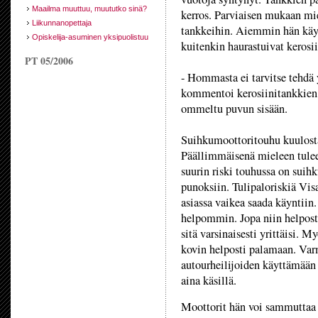
Maailma muuttuu, muututko sinä?
kerros. Parviaisen mukaan mi
Liikunnanopettaja
tankkeihin. Aiemmin hän käyt
Opiskelija-asuminen yksipuolistuu
kuitenkin haurastuivat kerosi
PT 05/2006
- Hommasta ei tarvitse tehdä 
kommentoi kerosiinitankkien 
ommeltu puvun sisään.
Suihkumoottoritouhu kuulostaa
Päällimmäisenä mieleen tulee 
suurin riski touhussa on sui
punoksiin. Tulipaloriskiä Vis
asiassa vaikea saada käyntii
helpommin. Jopa niin helposti
sitä varsinaisesti yrittäisi. 
kovin helposti palamaan. Va
autourheilijoiden käyttämään
aina käsillä.
Moottorit hän voi sammuttaa o