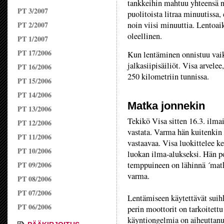
tankkeihin mahtuu yhteensä no
PT 3/2007
puolitoista litraa minuutissa,
PT 2/2007
noin viisi minuuttia. Lentoaik
oleellinen.
PT 1/2007
PT 17/2006
Kun lentäminen onnistuu vaik
jalkasiipisäiliöt. Visa arvele
PT 16/2006
250 kilometriin tunnissa.
PT 15/2006
PT 14/2006
Matka jonnekin
PT 13/2006
Tekikö Visa sitten 16.3. ilm
PT 12/2006
vastata. Varma hän kuitenkin
PT 11/2006
vastaavaa. Visa luokittelee k
PT 10/2006
luokan ilma-alukseksi. Hän po
PT 09/2006
temppuineen on lähinnä ´matka
varma.
PT 08/2006
PT 07/2006
Lentämiseen käytettävät suih
PT 06/2006
perin moottorit on tarkoitett
käyntiongelmia on aiheuttanut