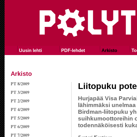
Uusin lehti
PDF-lehdet
Arkisto
To
Arkisto
PT 8/2009
Liitopuku pot
PT 3/2009
Hurjapää Visa Parvia
PT 2/2009
lähimmäksi unelmaa t
PT 4/2009
Birdman-liitopuku yh
PT 5/2009
suihkumoottoreihin on
todennäköisesti kuka
PT 6/2009
PT 7/2009
Santeri Kontinen