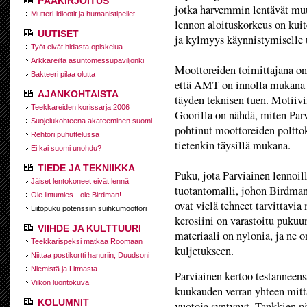
PÄÄKIRJOITUS
jotka harvemmin lentävät mu
Mutteri-idiootit ja humanistipellet
lennon aloituskorkeus on kuit
UUTISET
ja kylmyys käynnistymiselle u
Työt eivät hidasta opiskelua
Arkkareilta asuntomessupaviljonki
Moottoreiden toimittajana on
Bakteeri pilaa olutta
että AMT on innolla mukana i
AJANKOHTAISTA
täyden teknisen tuen. Motiivi
Teekkareiden korissarja 2006
Goorilla on nähdä, miten Par
Suojelukohteena akateeminen suomi
pohtinut moottoreiden poltto
Rehtori puhuttelussa
tietenkin täysillä mukana.
Ei kai suomi unohdu?
TIEDE JA TEKNIIKKA
Puku, jota Parviainen lennoil
Jäiset lentokoneet eivät lennä
tuotantomalli, johon Birdman
Ole lintumies - ole Birdman!
ovat vielä tehneet tarvittavi
Liitopuku potenssiin suihkumoottori
kerosiini on varastoitu pukuu
VIIHDE JA KULTTUURI
materiaali on nylonia, ja ne 
Teekkarispeksi matkaa Roomaan
kuljetukseen.
Niittaa postikortti hanuriin, Duudsoni
Niemistä ja Litmasta
Parviainen kertoo testanneens
Viikon luontokuva
kuukauden verran yhteen mitt
KOLUMNIT
vuotoja syntynyt. Tankkien pä