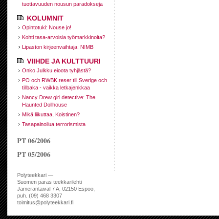
tuottavuuden nousun paradokseja
KOLUMNIT
Opintotuki: Nouse jo!
Kohti tasa-arvoisia työmarkkinoita?
Lipaston kirjeenvaihtaja: NIMB
VIIHDE JA KULTTUURI
Onko Julkku eioota tyhjästä?
PO och RWBK reser till Sverige och
tillbaka - vaikka letkajenkkaa
Nancy Drew girl detective: The
Haunted Dollhouse
Mikä liikuttaa, Koistinen?
Tasapainoilua terrorismista
PT 06/2006
PT 05/2006
Polyteekkari —
Suomen paras teekkarilehti
Jämeräntaival 7 A, 02150 Espoo,
puh. (09) 468 3307
toimitus@polyteekkari.fi