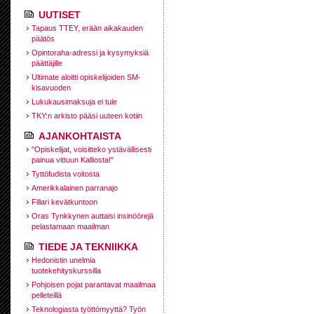
UUTISET
Tapaus TTEY, erään aikakauden
päätös
Opintoraha-adressi ja kysymyksiä
päättäjille
Ultimate aloitti opiskelijoiden SM-
kisavuoden
Lukukausimaksuja ei tule
TKY:n arkisto pääsi uuteen kotiin
AJANKOHTAISTA
"Opiskelijat, voisitteko ystävällisesti
painua vittuun Kalliosta!"
Tyttöfudista voitosta
Amerikkalainen parranajo
Fillari kevätkuntoon
Oras Tynkkynen auttaisi insinöörejä
pelastamaan maailman
TIEDE JA TEKNIIKKA
Hedonistin unelmia
tuotekehityskurssilla
Pohjoisen pojat parantavat maailmaa
pelleteillä
Teknologiasta työttömyyttä? Työn