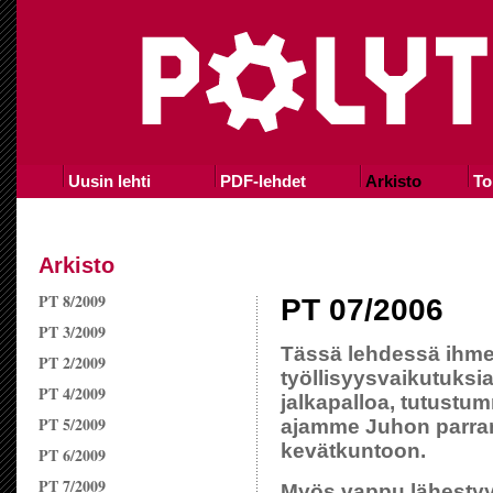
Uusin lehti
PDF-lehdet
Arkisto
To
Arkisto
PT 8/2009
PT 07/2006
PT 3/2009
Tässä lehdessä ihm
PT 2/2009
työllisyysvaikutuksi
PT 4/2009
jalkapalloa, tutustu
PT 5/2009
ajamme Juhon parra
kevätkuntoon.
PT 6/2009
PT 7/2009
Myös vappu lähestyy